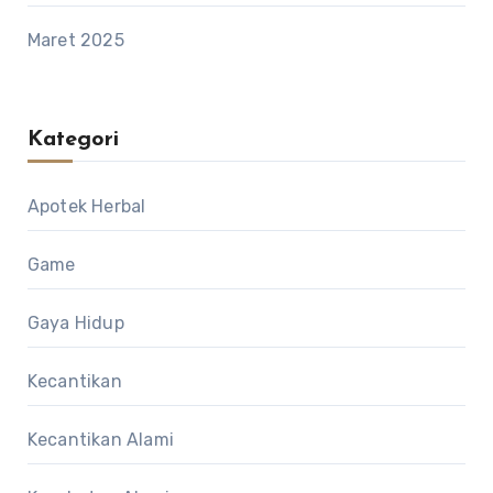
Maret 2025
Kategori
Apotek Herbal
Game
Gaya Hidup
Kecantikan
Kecantikan Alami