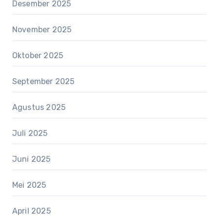
Desember 2025
November 2025
Oktober 2025
September 2025
Agustus 2025
Juli 2025
Juni 2025
Mei 2025
April 2025