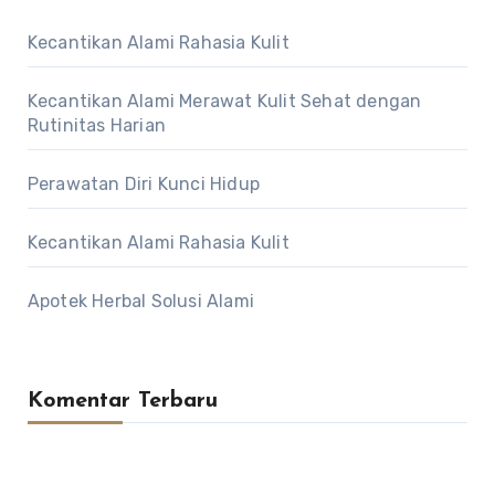
Kecantikan Alami Rahasia Kulit
Kecantikan Alami Merawat Kulit Sehat dengan
Rutinitas Harian
Perawatan Diri Kunci Hidup
Kecantikan Alami Rahasia Kulit
Apotek Herbal Solusi Alami
Komentar Terbaru