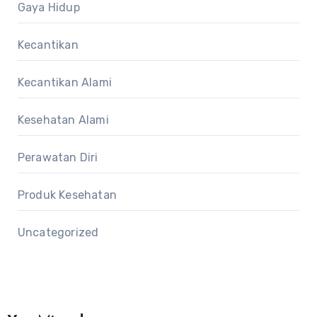
Gaya Hidup
Kecantikan
Kecantikan Alami
Kesehatan Alami
Perawatan Diri
Produk Kesehatan
Uncategorized