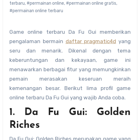
terbaru
,
#permainan online
,
#permainan online gratis
,
#permainan online terbaru
Game online terbaru Da Fu Gui memberikan
pengalaman bermain
daftar pragmatic4d
yang
seru dan menarik. Dikenal dengan tema
keberuntungan dan kekayaan, game ini
menawarkan berbagai fitur yang memungkinkan
pemain merasakan keseruan meraih
kemenangan besar. Berikut lima profil game
online terbaru Da Fu Gui yang wajib Anda coba.
1. Da Fu Gui: Golden
Riches
Da Fu Gui: Golden Riches merupakan game yang