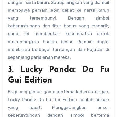
dengan harta karun. Setiap langkah yang diambil
membawa pemain lebih dekat ke harta karun
yang tersembunyi. Dengan simbol
keberuntungan dan fitur bonus yang menarik,
game ini memberikan kesempatan untuk
memenangkan hadiah besar. Pemain dapat
menikmati berbagai tantangan dan kejutan di
sepanjang perjalanan mereka.
3. Lucky Panda: Da Fu
Gui Edition
Bagi penggemar game bertema keberuntungan,
Lucky Panda: Da Fu Gui Edition adalah pilihan
yang tepat. Menggabungkan unsur
keberuntungan dengan simbol bertema