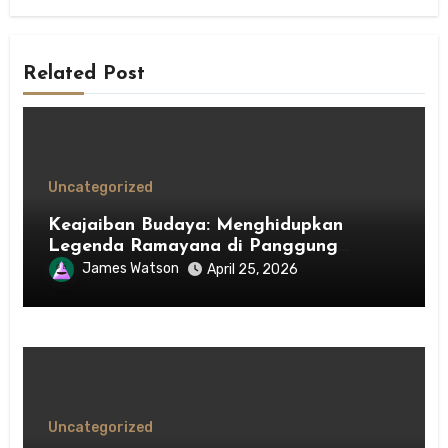
Related Post
Uncategorized
Keajaiban Budaya: Menghidupkan
Legenda Ramayana di Panggung
Terbuka
James Watson
April 25, 2026
Uncategorized