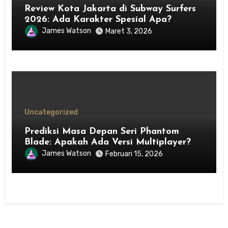
Review Kota Jakarta di Subway Surfers
2026: Ada Karakter Spesial Apa?
James Watson
Maret 3, 2026
Uncategorized
Prediksi Masa Depan Seri Phantom
Blade: Apakah Ada Versi Multiplayer?
James Watson
Februari 15, 2026