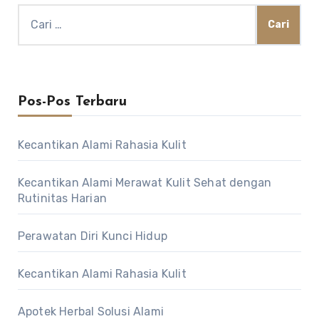
Cari
untuk:
Pos-Pos Terbaru
Kecantikan Alami Rahasia Kulit
Kecantikan Alami Merawat Kulit Sehat dengan
Rutinitas Harian
Perawatan Diri Kunci Hidup
Kecantikan Alami Rahasia Kulit
Apotek Herbal Solusi Alami