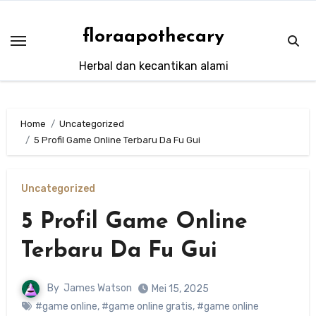
Skip
to
floraapothecary
content
Herbal dan kecantikan alami
Home
Uncategorized
5 Profil Game Online Terbaru Da Fu Gui
Uncategorized
5 Profil Game Online
Terbaru Da Fu Gui
By
James Watson
Mei 15, 2025
#game online
,
#game online gratis
,
#game online