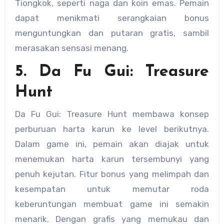
Tiongkok, seperti naga dan koin emas. Pemain
dapat menikmati serangkaian bonus
menguntungkan dan putaran gratis, sambil
merasakan sensasi menang.
5. Da Fu Gui: Treasure
Hunt
Da Fu Gui: Treasure Hunt membawa konsep
perburuan harta karun ke level berikutnya.
Dalam game ini, pemain akan diajak untuk
menemukan harta karun tersembunyi yang
penuh kejutan. Fitur bonus yang melimpah dan
kesempatan untuk memutar roda
keberuntungan membuat game ini semakin
menarik. Dengan grafis yang memukau dan