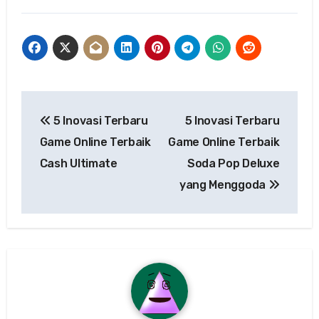
Navigasi
5 Inovasi Terbaru
5 Inovasi Terbaru
pos
Game Online Terbaik
Game Online Terbaik
Cash Ultimate
Soda Pop Deluxe
yang Menggoda