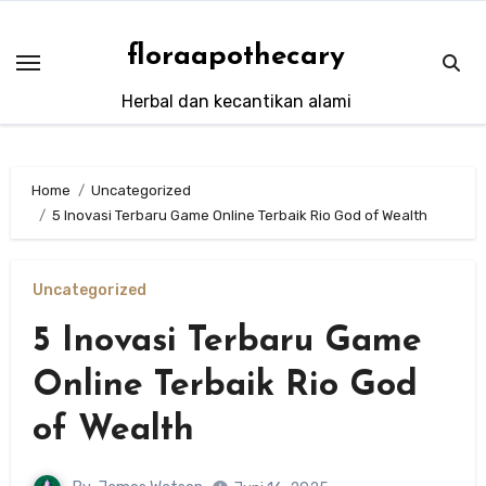
Skip
to
floraapothecary
content
Herbal dan kecantikan alami
Home
Uncategorized
5 Inovasi Terbaru Game Online Terbaik Rio God of Wealth
Uncategorized
5 Inovasi Terbaru Game
Online Terbaik Rio God
of Wealth