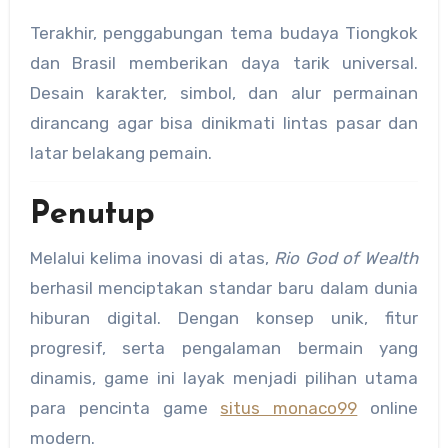
Terakhir, penggabungan tema budaya Tiongkok
dan Brasil memberikan daya tarik universal.
Desain karakter, simbol, dan alur permainan
dirancang agar bisa dinikmati lintas pasar dan
latar belakang pemain.
Penutup
Melalui kelima inovasi di atas,
Rio God of Wealth
berhasil menciptakan standar baru dalam dunia
hiburan digital. Dengan konsep unik, fitur
progresif, serta pengalaman bermain yang
dinamis, game ini layak menjadi pilihan utama
para pencinta game
situs monaco99
online
modern.