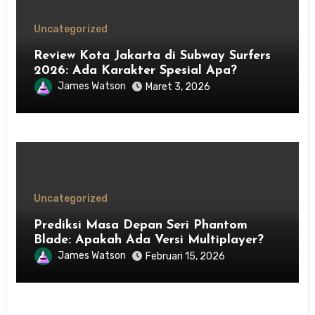
Uncategorized
Review Kota Jakarta di Subway Surfers
2026: Ada Karakter Spesial Apa?
James Watson
Maret 3, 2026
Uncategorized
Prediksi Masa Depan Seri Phantom
Blade: Apakah Ada Versi Multiplayer?
James Watson
Februari 15, 2026