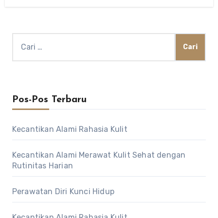
Cari
untuk:
Pos-Pos Terbaru
Kecantikan Alami Rahasia Kulit
Kecantikan Alami Merawat Kulit Sehat dengan
Rutinitas Harian
Perawatan Diri Kunci Hidup
Kecantikan Alami Rahasia Kulit