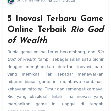
By
James Watson
Juni 16, 2025
5 Inovasi Terbaru Game
Online Terbaik
Rio God
of Wealth
Dunia game online terus berkembang, dan
Rio
God of Wealth
tampil sebagai salah satu pionir
dengan menghadirkan deretan inovasi baru
yang memikat. Tak sekadar menawarkan
hiburan biasa, game ini membawa kombinasi
kekayaan mitologi Timur dan semangat karnaval
Rio yang eksplosif. Inilah lima inovasi yang
menjadikan game ini unggul di tengah